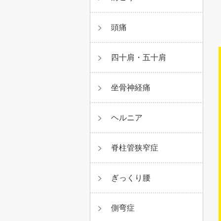
頭痛
四十肩・五十肩
坐骨神経痛
ヘルニア
脊柱管狭窄症
ぎっくり腰
側弯症