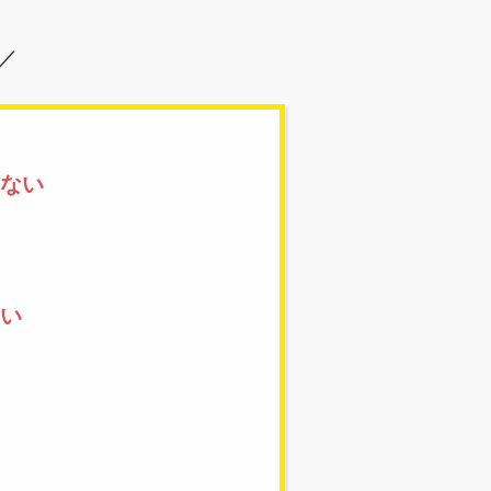
／
ない
い