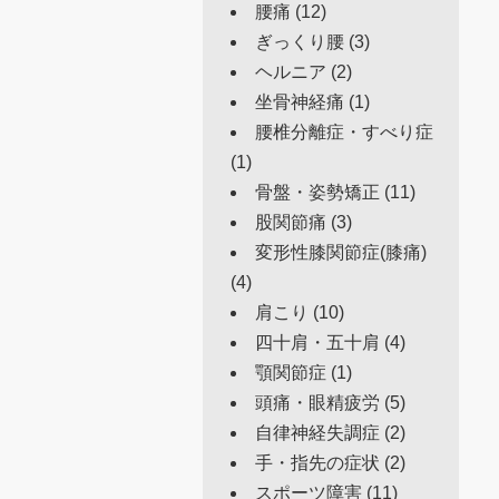
腰痛
(12)
ぎっくり腰
(3)
ヘルニア
(2)
坐骨神経痛
(1)
腰椎分離症・すべり症
(1)
骨盤・姿勢矯正
(11)
股関節痛
(3)
変形性膝関節症(膝痛)
(4)
肩こり
(10)
四十肩・五十肩
(4)
顎関節症
(1)
頭痛・眼精疲労
(5)
自律神経失調症
(2)
手・指先の症状
(2)
スポーツ障害
(11)