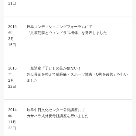
21日
2015
岐阜コンディショニングフォーラムにて
年
『足底筋膜とウィンドラス機構』を発表しました
3月
15日
2015
一般講座『子どもの足が危ない！
年
外反母趾を整えて成長痛・スポーツ障害・O脚を改善』を行い
2月
ました
22日
2014
岐阜中日文化センター公開講座にて
年
カサハラ式外反母趾講座を行いました
11月
23日