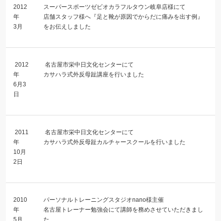
2012
スーパースポーツゼビオカラフルタウン岐阜店様にて
年
店舗スタッフ様へ『足と靴が原因でからだに痛みを出す例』
3月
をお伝えしました
2012
名古屋市栄中日文化センターにて
年
カサハラ式外反母趾講座を行いました
6月3
日
2011
名古屋市栄中日文化センターにて
年
カサハラ式外反母趾カルチャースクールを行いました
10月
2日
2010
パーソナルトレーニングスタジオnano様主催
年
名古屋トレーナー勉強会にて講師を務めさせていただきまし
5月
た