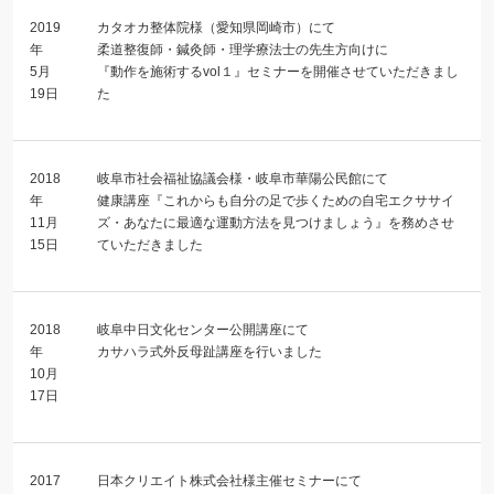
2019
カタオカ整体院様（愛知県岡崎市）にて
年
柔道整復師・鍼灸師・理学療法士の先生方向けに
5月
『動作を施術するvol１』セミナーを開催させていただきまし
19日
た
2018
岐阜市社会福祉協議会様・岐阜市華陽公民館にて
年
健康講座『これからも自分の足で歩くための自宅エクササイ
11月
ズ・あなたに最適な運動方法を見つけましょう』を務めさせ
15日
ていただきました
2018
岐阜中日文化センター公開講座にて
年
カサハラ式外反母趾講座を行いました
10月
17日
2017
日本クリエイト株式会社様主催セミナーにて