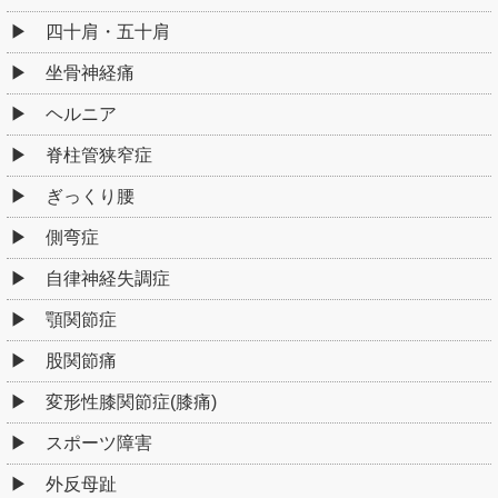
四十肩・五十肩
坐骨神経痛
ヘルニア
脊柱管狭窄症
ぎっくり腰
側弯症
自律神経失調症
顎関節症
股関節痛
変形性膝関節症(膝痛)
スポーツ障害
外反母趾