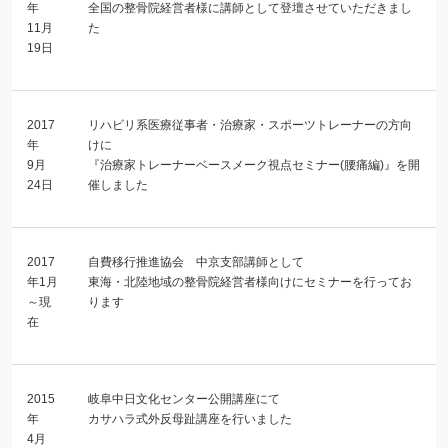
年
全国の整骨院経営者様に講師として登壇させていただきまし
11月
た
19日
2017
リハビリ系医療従事者・治療家・スポーツトレーナーの方向
年
けに
9月
『治療家トレーナーベースメーク視点セミナー(腰痛編)』を開
24日
催しました
2017
自費移行推進協会 中京支部講師として
年1月
東海・北陸地域の整骨院経営者様向けにセミナーを行ってお
～現
ります
在
2015
岐阜中日文化センター公開講座にて
年
カサハラ式外反母趾講座を行いました
4月