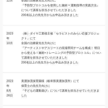
12月
全国の治療家先生方向けに
『予防型プロトコルを使用した施術 × 運動指導の実践方法』
について講座を担当させていただきました
200名以上の先生方からお申込み頂きました
2023
（株）ダイヤ工業様主催「セラピストのみらい応援プロジェ
年
クト」にて
10月
全国の治療家先生方向けに
『アーティストやアスリートの現場帯同チームを構成！ 明日
から使える！施術×トレーニングの予防型プロトコル』につい
て講座を担当させていただきました
200名以上の先生方からお申込み頂きました
2023
美濃加茂保育園様（岐阜県美濃加茂市）にて
年
保育士の先生方向けに
8月
『子どもの運動遊び』について講座を担当させていただきま
26日
した