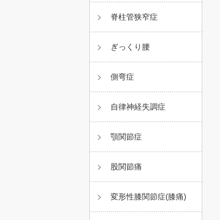
脊柱管狭窄症
ぎっくり腰
側弯症
自律神経失調症
顎関節症
股関節痛
変形性膝関節症(膝痛)