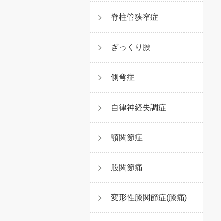
脊柱管狭窄症
ぎっくり腰
側弯症
自律神経失調症
顎関節症
股関節痛
変形性膝関節症(膝痛)