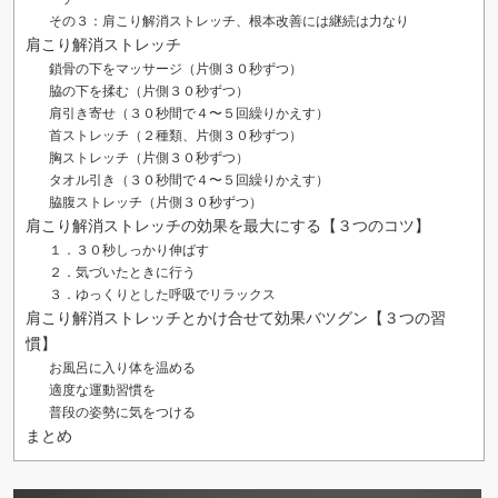
その３：肩こり解消ストレッチ、根本改善には継続は力なり
肩こり解消ストレッチ
鎖骨の下をマッサージ（片側３０秒ずつ）
脇の下を揉む（片側３０秒ずつ）
肩引き寄せ（３０秒間で４〜５回繰りかえす）
首ストレッチ（２種類、片側３０秒ずつ）
胸ストレッチ（片側３０秒ずつ）
タオル引き（３０秒間で４〜５回繰りかえす）
脇腹ストレッチ（片側３０秒ずつ）
肩こり解消ストレッチの効果を最大にする【３つのコツ】
１．３０秒しっかり伸ばす
２．気づいたときに行う
３．ゆっくりとした呼吸でリラックス
肩こり解消ストレッチとかけ合せて効果バツグン【３つの習
慣】
お風呂に入り体を温める
適度な運動習慣を
普段の姿勢に気をつける
まとめ