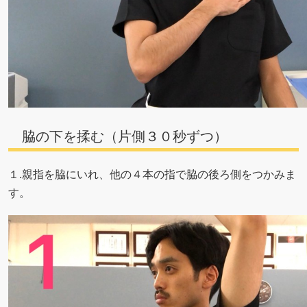
脇の下を揉む（片側３０秒ずつ）
１.親指を脇にいれ、他の４本の指で脇の後ろ側をつかみま
す。