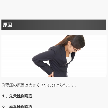
原因
側弯症の原因は大きく３つに分けられます。
１、先天性側弯症
２、突発性側弯症