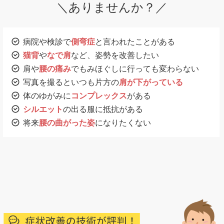
＼ありませんか？／
病院や検診で
側弯症
と言われたことがある
猫背
や
なで肩
など、姿勢を改善したい
肩や
腰の痛み
でもみほぐしに行っても変わらない
写真を撮るといつも片方の
肩が下がっている
体のゆがみに
コンプレックス
がある
シルエット
の出る服に抵抗がある
将来
腰の曲がった姿
になりたくない