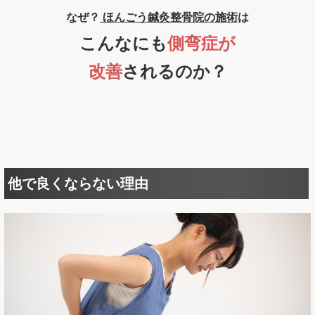
なぜ？
ほんごう鍼灸整骨院の
施術
は
こんなにも
側弯症が
改善
されるのか？
他で良くならない理由