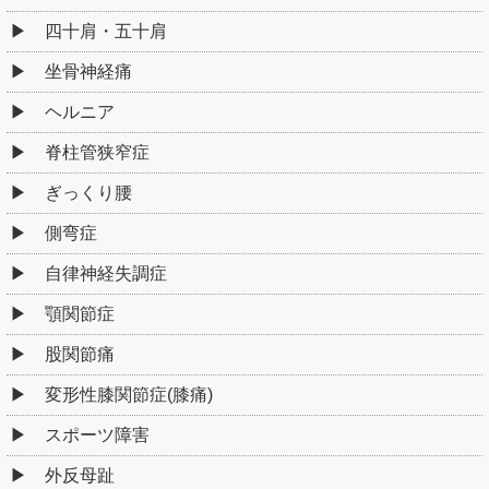
四十肩・五十肩
坐骨神経痛
ヘルニア
脊柱管狭窄症
ぎっくり腰
側弯症
自律神経失調症
顎関節症
股関節痛
変形性膝関節症(膝痛)
スポーツ障害
外反母趾